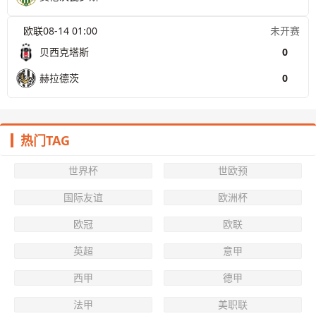
欧联
08-14 01:00
未开赛
贝西克塔斯
0
赫拉德茨
0
热门TAG
世界杯
世欧预
国际友谊
欧洲杯
欧冠
欧联
英超
意甲
西甲
德甲
法甲
美职联