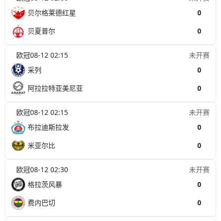
贝尔格莱德红星
0
贝夏普尔
0
欧冠
08-12 02:15
未开赛
采列
0
阿拉拉特亚美尼亚
0
欧冠
08-12 02:15
未开赛
布拉迪斯拉发
0
米亚尔比
0
欧冠
08-12 02:30
未开赛
格拉茨风暴
0
费内巴切
0